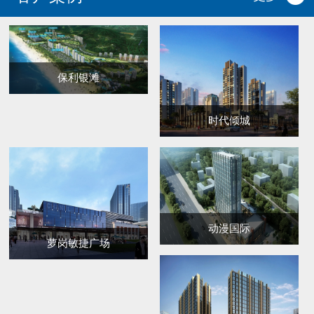
保利银滩
时代倾城
动漫国际
萝岗敏捷广场